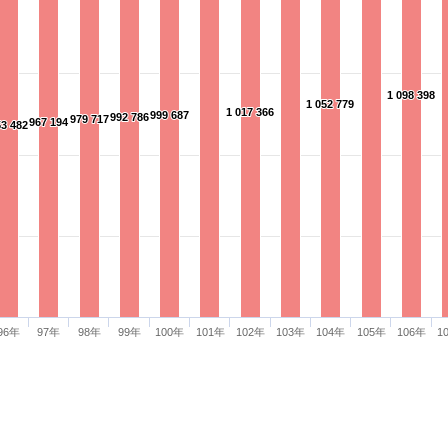
1 098 398
1 098 398
1 052 779
1 052 779
1 017 366
1 017 366
999 687
999 687
992 786
992 786
979 717
979 717
967 194
967 194
53 482
53 482
96年
97年
98年
99年
100年
101年
102年
103年
104年
105年
106年
1
人口數(男)
人口數(女)
 TEL：03-332-2101