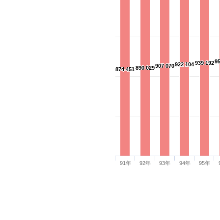
9
9
939 192
939 192
922 104
922 104
907 070
907 070
890 029
890 029
874 451
874 451
91年
92年
93年
94年
95年
隱私權政策
｜
網站安全政策
｜
政府網站資料開放政策
本網站為桃園市政府版權所有 330206桃園市桃園區縣府路1號