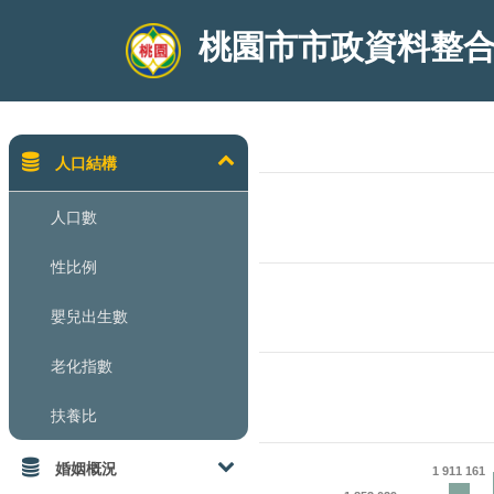
Headers examples
桃園市市政資料整
人口結構
人口數
性比例
嬰兒出生數
老化指數
扶養比
婚姻概況
1 911 161